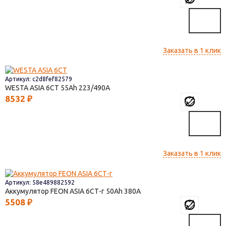
Заказать в 1 клик
Артикул: c2d8fef82579
WESTA ASIA 6СТ
55
223/490
8532
₽
Заказать в 1 клик
Артикул: 58e489882592
Аккумулятор FEON ASIA 6СТ-г
50
380
5508
₽