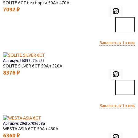
SOLITE 6СТ без борта
50
470
7092
₽
Заказать в 1 клик
Артикул: 3b895a7fec27
SOLITE SILVER 6СТ
59
520
8376
₽
Заказать в 1 клик
Артикул: 20dfb709e08a
WESTA ASIA 6СТ
50
480
6360
₽