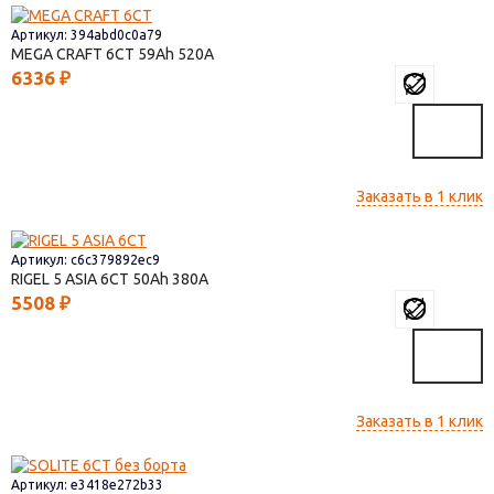
Артикул: 394abd0c0a79
MEGA CRAFT 6СТ
59
520
6336
₽
Заказать в 1 клик
Артикул: c6c379892ec9
RIGEL 5 ASIA 6СТ
50
380
5508
₽
Заказать в 1 клик
Артикул: e3418e272b33