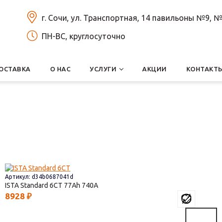
г. Сочи, ул. Транспортная, 14 павильоны №9,
ПН-ВС, круглосуточно
ОСТАВКА
О НАС
УСЛУГИ
АКЦИИ
КОНТАКТ
Артикул: d34b0687041d
ISTA Standard 6СТ
77
740
8928
₽