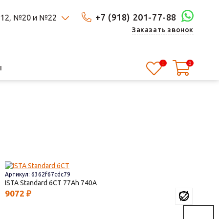
+7 (918) 201-77-88
 №12, №20 и №22
Заказать звонок
0
0
Ы
Артикул: 6362f67cdc79
ISTA Standard 6СТ
77
740
9072
₽