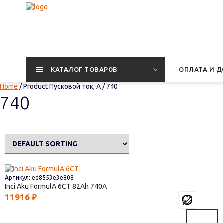
КАТАЛОГ ТОВАРОВ
ОПЛАТА И Д
Home
/ Product Пусковой ток, А / 740
740
Артикул: ed8553e3e808
Inci Aku FormulА 6СТ
82
740
11916
₽