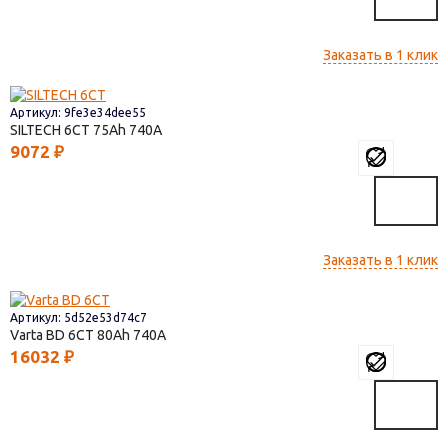
Заказать в 1 клик
Артикул: 9fe3e34dee55
SILTECH 6СТ
75
740
9072
₽
Заказать в 1 клик
Артикул: 5d52e53d74c7
Varta BD 6CT
80
740
16032
₽