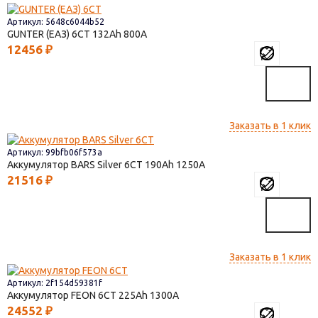
Артикул: 5648c6044b52
GUNTER (ЕАЗ) 6СТ
132
800
12456
₽
Заказать в 1 клик
Артикул: 99bfb06f573a
Аккумулятор BARS Silver 6CT
190
1250
21516
₽
Заказать в 1 клик
Артикул: 2f154d59381f
Аккумулятор FEON 6СТ
225
1300
24552
₽