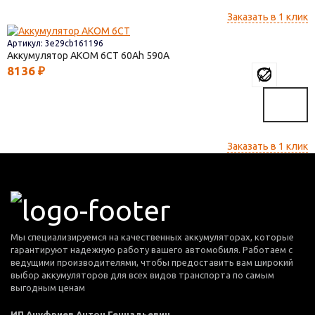
Заказать в 1 клик
Артикул: 3e29cb161196
Аккумулятор AКОМ 6СТ
60
590
8136
₽
Заказать в 1 клик
Мы специализируемся на качественных аккумуляторах, которые
гарантируют надежную работу вашего автомобиля. Работаем с
ведущими производителями, чтобы предоставить вам широкий
выбор аккумуляторов для всех видов транспорта по самым
выгодным ценам
ИП Ануфриев Антон Геннадьевич