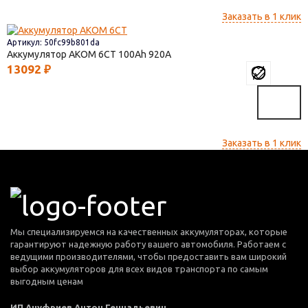
Заказать в 1 клик
Артикул: 50fc99b801da
Аккумулятор AKOM 6СТ
100
920
13092
₽
Заказать в 1 клик
Мы специализируемся на качественных аккумуляторах, которые
гарантируют надежную работу вашего автомобиля. Работаем с
ведущими производителями, чтобы предоставить вам широкий
выбор аккумуляторов для всех видов транспорта по самым
выгодным ценам
ИП Ануфриев Антон Геннадьевич