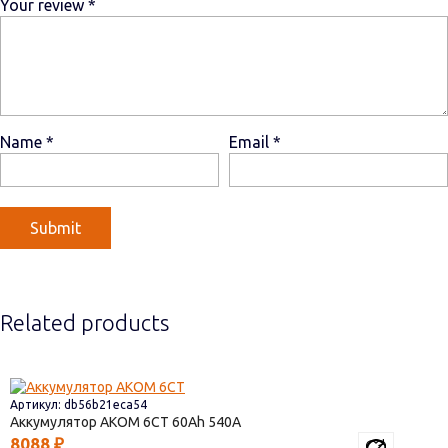
Your review
*
Name
*
Email
*
Related products
Артикул: db56b21eca54
Аккумулятор AКОМ 6СТ
60
540
8088
₽