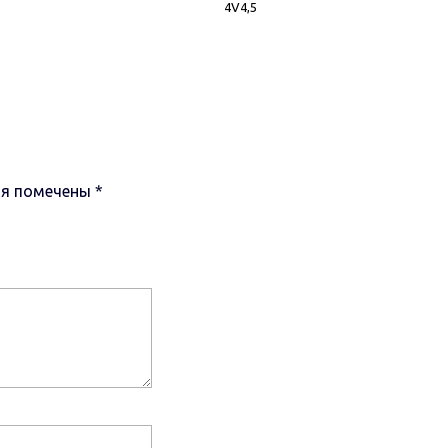
4V4,5
ля помечены
*