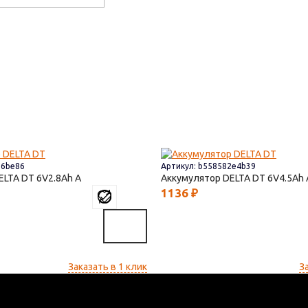
36be86
Артикул: b558582e4b39
ELTA DT
6V2.8
Аккумулятор DELTA DT
6V4.5
1136
₽
Заказать в 1 клик
З