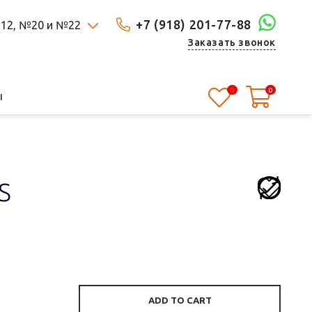
+7 (918) 201-77-88
 №12, №20 и №22
Заказать звонок
0
0
Ы
S
ADD TO CART