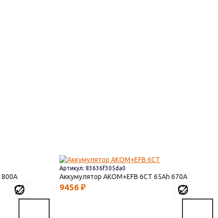
Артикул: 83636f305da0
800
Аккумулятор AKOM+EFB 6СТ
65
670
9456
₽