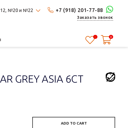
+7 (918) 201-77-88
 №12, №20 и №22
Заказать звонок
0
0
Ы
AR GREY ASIA 6СТ
ADD TO CART