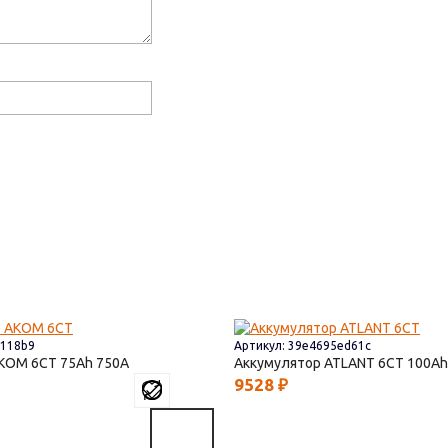
6118b9
Артикул: 39e4695ed61c
AКОМ 6СТ
75
750
Аккумулятор ATLANT 6СТ
100
9528
₽