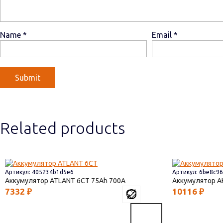
Name
*
Email
*
Related products
Артикул: 405234b1d5e6
Артикул: 6be8c9
Аккумулятор ATLANT 6СТ
75
700
Аккумулятор 
7332
₽
10116
₽