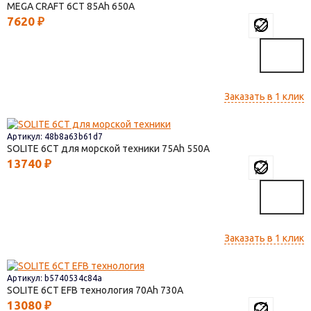
MEGA CRAFT 6СТ
85
650
7620
₽
Заказать в 1 клик
Артикул: 48b8a63b61d7
SOLITE 6СТ для морской техники
75
550
13740
₽
Заказать в 1 клик
Артикул: b5740534c84a
SOLITE 6СТ EFB технология
70
730
13080
₽