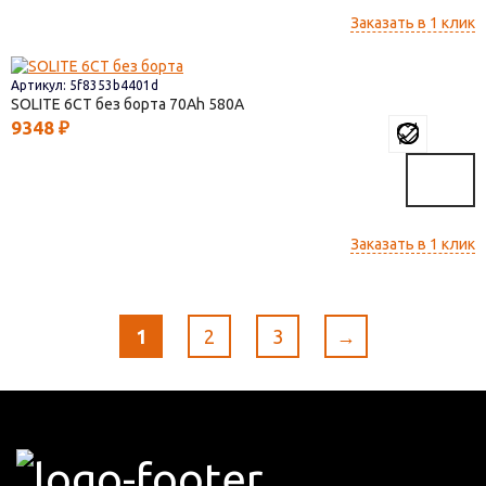
Заказать в 1 клик
Артикул: 5f8353b4401d
SOLITE 6СТ без борта
70
580
9348
₽
Заказать в 1 клик
1
2
3
→