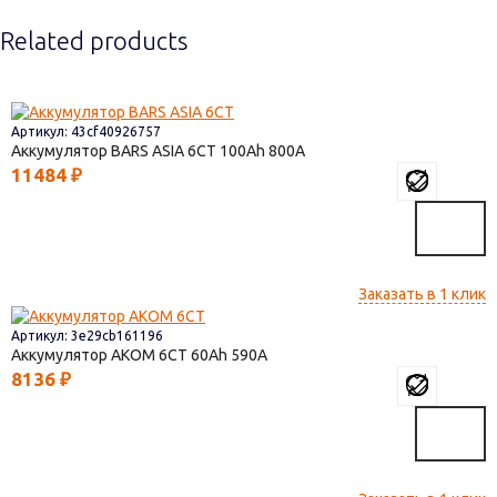
Related products
Артикул: 43cf40926757
Аккумулятор BARS ASIA 6CT
100
800
11484
₽
Заказать в 1 клик
Артикул: 3e29cb161196
Аккумулятор AКОМ 6СТ
60
590
8136
₽