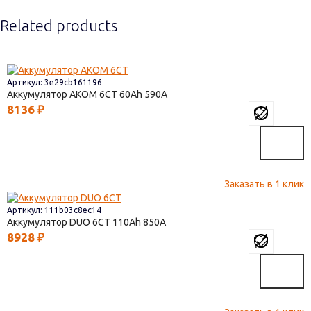
Related products
Артикул: 3e29cb161196
Аккумулятор AКОМ 6СТ
60
590
8136
₽
Заказать в 1 клик
Артикул: 111b03c8ec14
Аккумулятор DUO 6СТ
110
850
8928
₽